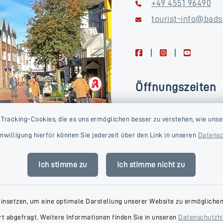
+49 4551 96490
tourist-info@bads
facebook
instagram
youtube
Öffnungszeiten
Montag, Dienstag, Donne
 Tracking-Cookies, die es uns ermöglichen besser zu verstehen, wie unse
Freitag
Einwilligung hierfür können Sie jederzeit über den Link in unseren
Datensc
09:00-16:00 Uhr
Mittwoch
Ich stimme zu
Ich stimme nicht zu
09:00-14:00 Uhr
einsetzen, um eine optimale Darstellung unserer Website zu ermöglichen.
t abgefragt. Weitere Informationen finden Sie in unseren
Datenschutzh