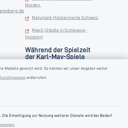
Norden.
egeberg.de
Naturpark Holsteinische Schweiz
MakS (Städte in Schleswig-
Holstein)
Während der Spielzeit
der Karl-May-Spiele
zusätzlich
rstag und
re Website genutzt wird. So können wir unser Angebot weiter
Donnerstag und Freitag
hutzhinweisen
widerrufen.
9:00-18:00 Uhr
Samstag
10:00-13:00 Uhr
 Die Einwilligung zur Nutzung weiterer Dienste wird bei Bedarf
inweisen
.