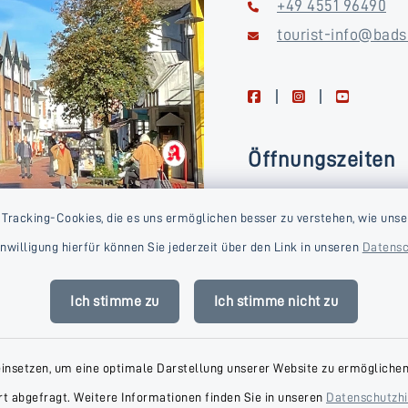
+49 4551 96490
tourist-info@bads
facebook
instagram
youtube
Öffnungszeiten
Montag, Dienstag, Donne
 Tracking-Cookies, die es uns ermöglichen besser zu verstehen, wie unse
Freitag
Einwilligung hierfür können Sie jederzeit über den Link in unseren
Datensc
09:00-16:00 Uhr
Mittwoch
Ich stimme zu
Ich stimme nicht zu
09:00-14:00 Uhr
einsetzen, um eine optimale Darstellung unserer Website zu ermöglichen.
t abgefragt. Weitere Informationen finden Sie in unseren
Datenschutzh