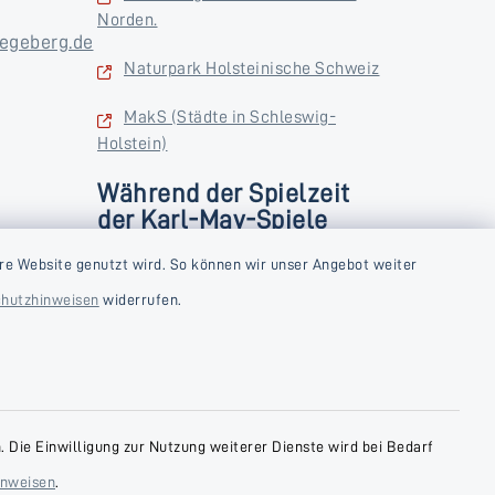
Norden.
egeberg.de
Naturpark Holsteinische Schweiz
MakS (Städte in Schleswig-
Holstein)
Während der Spielzeit
der Karl-May-Spiele
zusätzlich
rstag und
re Website genutzt wird. So können wir unser Angebot weiter
Donnerstag und Freitag
hutzhinweisen
widerrufen.
9:00-18:00 Uhr
Samstag
10:00-13:00 Uhr
 Die Einwilligung zur Nutzung weiterer Dienste wird bei Bedarf
inweisen
.