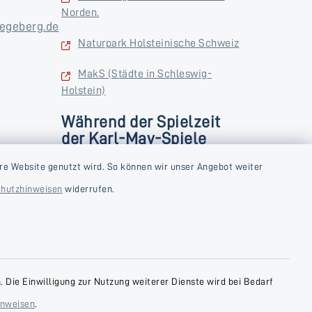
Norden.
egeberg.de
Naturpark Holsteinische Schweiz
MakS (Städte in Schleswig-
Holstein)
Während der Spielzeit
der Karl-May-Spiele
zusätzlich
rstag und
re Website genutzt wird. So können wir unser Angebot weiter
Donnerstag und Freitag
hutzhinweisen
widerrufen.
9:00-18:00 Uhr
Samstag
10:00-13:00 Uhr
 Die Einwilligung zur Nutzung weiterer Dienste wird bei Bedarf
inweisen
.