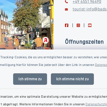
+49 4551 96490
tourist-info@bads
facebook
instagram
youtube
Öffnungszeiten
Montag, Dienstag, Donne
 Tracking-Cookies, die es uns ermöglichen besser zu verstehen, wie unse
Freitag
Einwilligung hierfür können Sie jederzeit über den Link in unseren
Datensc
09:00-16:00 Uhr
Mittwoch
Ich stimme zu
Ich stimme nicht zu
09:00-14:00 Uhr
einsetzen, um eine optimale Darstellung unserer Website zu ermöglichen.
t abgefragt. Weitere Informationen finden Sie in unseren
Datenschutzh