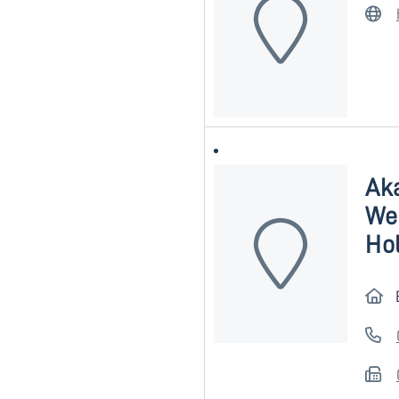
Ak
We
Ho