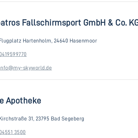
batros Fallschirmsport GmbH & Co. K
Flugplatz Hartenholm, 24640 Hasenmoor
0419599770
info@my-skyworld.de
te Apotheke
Kirchstraße 31, 23795 Bad Segeberg
04551 3500