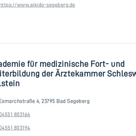
https://www.aikido-segeberg.de
ademie für medizinische Fort- und
iterbildung der Ärztekammer Schles
lstein
Esmarchstraße 4, 23795 Bad Segeberg
04551 803166
04551 803194