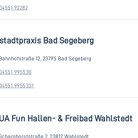
04551 92282
tstadtpraxis Bad Segeberg
Bahnhofstraße 12, 23795 Bad Segeberg
04551 995530
04551 9955331
UA Fun Hallen- & Freibad Wahlstedt
Scharnhorststraße 2, 23812 Wahlstedt