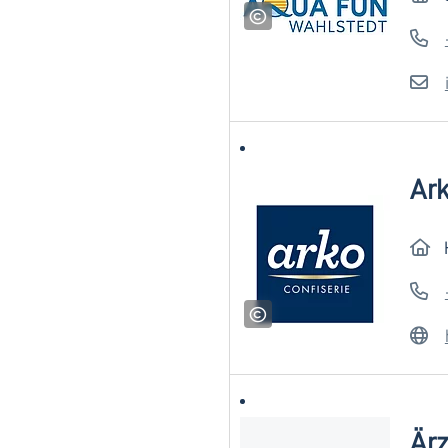
Ark
Är