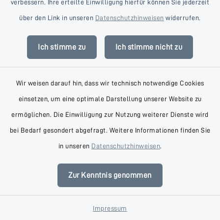
verbessern. Ihre erteilte Einwilligung hierfür können Sie jederzeit
über den Link in unseren
Datenschutzhinweisen
widerrufen.
Dr. Henning Achilles
Ich stimme zu
Ich stimme nicht zu
Schilerstraße 8, 23795 Bad
Wir weisen darauf hin, dass wir technisch notwendige Cookies
Segeberg
einsetzen, um eine optimale Darstellung unserer Website zu
0171 9912900
ermöglichen. Die Einwilligung zur Nutzung weiterer Dienste wird
bei Bedarf gesondert abgefragt. Weitere Informationen finden Sie
in unseren
Datenschutzhinweisen
.
Dr. med. Thomas
Zur Kenntnis genommen
Siedschlag
Impressum
Am Landratspark 1, 23795 Bad