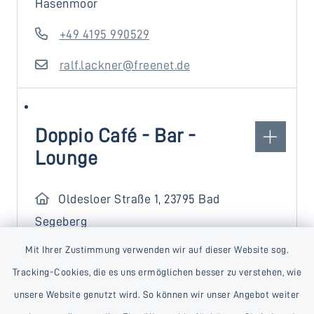
Hasenmoor
+49 4195 990529
ralf.lackner@freenet.de
Doppio Café - Bar -
Lounge
Oldesloer Straße 1, 23795 Bad
Segeberg
Mit Ihrer Zustimmung verwenden wir auf dieser Website sog.
+49 4551 8914514
Tracking-Cookies, die es uns ermöglichen besser zu verstehen, wie
https://mocca-
unsere Website genutzt wird. So können wir unser Angebot weiter
lounge.online/doppio-bad-segeberg