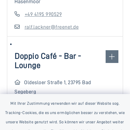
Hasenmoor
+49 4195 990529
ralf.lackner@freenet.de
Doppio Café - Bar -
Lounge
Oldesloer Straße 1, 23795 Bad
Segeberg
Mit Ihrer Zustimmung verwenden wir auf dieser Website sog.
+49 4551 8914514
Tracking-Cookies, die es uns ermöglichen besser zu verstehen, wie
https://mocca-
unsere Website genutzt wird. So können wir unser Angebot weiter
lounge.online/doppio-bad-segeberg