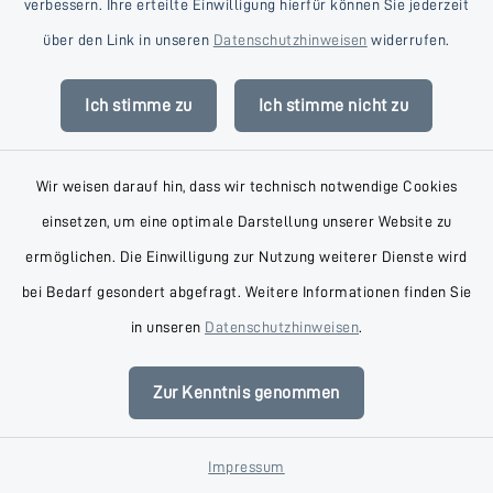
verbessern. Ihre erteilte Einwilligung hierfür können Sie jederzeit
über den Link in unseren
Datenschutzhinweisen
widerrufen.
Dr. Henning Achilles
Ich stimme zu
Ich stimme nicht zu
Schilerstraße 8, 23795 Bad
Wir weisen darauf hin, dass wir technisch notwendige Cookies
Segeberg
einsetzen, um eine optimale Darstellung unserer Website zu
0171 9912900
ermöglichen. Die Einwilligung zur Nutzung weiterer Dienste wird
bei Bedarf gesondert abgefragt. Weitere Informationen finden Sie
in unseren
Datenschutzhinweisen
.
Dr. med. Thomas
Zur Kenntnis genommen
Siedschlag
Impressum
Am Landratspark 1, 23795 Bad