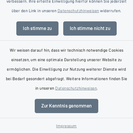
verbessern. Ihre erteilte Einwilligung hierfür können Sie jederzeit
über den Link in unseren
Datenschutzhinweisen
widerrufen.
Dr. Henning Achilles
Ich stimme zu
Ich stimme nicht zu
Schilerstraße 8, 23795 Bad
Wir weisen darauf hin, dass wir technisch notwendige Cookies
Segeberg
einsetzen, um eine optimale Darstellung unserer Website zu
0171 9912900
ermöglichen. Die Einwilligung zur Nutzung weiterer Dienste wird
bei Bedarf gesondert abgefragt. Weitere Informationen finden Sie
in unseren
Datenschutzhinweisen
.
Dr. med. Thomas
Zur Kenntnis genommen
Siedschlag
Impressum
Am Landratspark 1, 23795 Bad