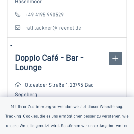
Hasenmoor
+49 4195 990529
ralf.lackner@freenet.de
Doppio Café - Bar -
Lounge
Oldesloer Straße 1, 23795 Bad
Segeberg
Mit Ihrer Zustimmung verwenden wir auf dieser Website sog.
+49 4551 8914514
Tracking-Cookies, die es uns ermöglichen besser zu verstehen, wie
https://mocca-
unsere Website genutzt wird. So können wir unser Angebot weiter
lounge.online/doppio-bad-segeberg