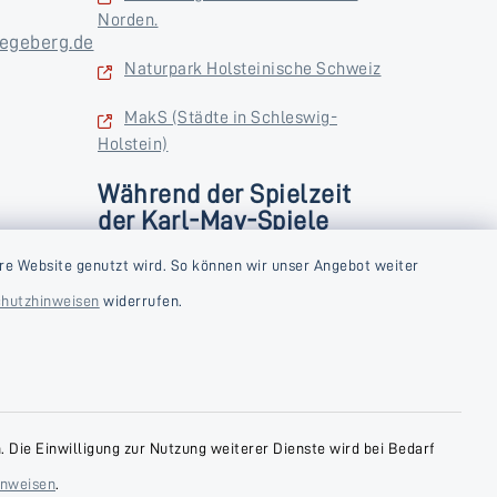
Norden.
egeberg.de
Naturpark Holsteinische Schweiz
MakS (Städte in Schleswig-
Holstein)
Während der Spielzeit
der Karl-May-Spiele
zusätzlich
rstag und
re Website genutzt wird. So können wir unser Angebot weiter
Donnerstag und Freitag
hutzhinweisen
widerrufen.
9:00-18:00 Uhr
Samstag
10:00-13:00 Uhr
 Die Einwilligung zur Nutzung weiterer Dienste wird bei Bedarf
inweisen
.