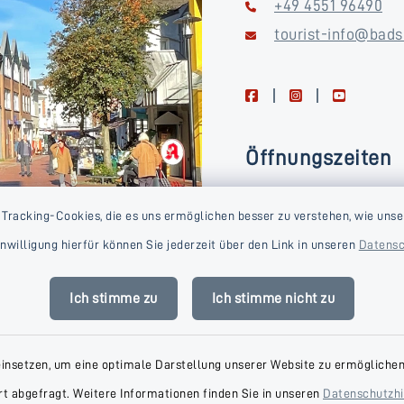
+49 4551 96490
tourist-info@bads
facebook
instagram
youtube
Öffnungszeiten
Montag, Dienstag, Donne
 Tracking-Cookies, die es uns ermöglichen besser zu verstehen, wie unse
Freitag
Einwilligung hierfür können Sie jederzeit über den Link in unseren
Datensc
09:00-16:00 Uhr
Mittwoch
Ich stimme zu
Ich stimme nicht zu
09:00-14:00 Uhr
einsetzen, um eine optimale Darstellung unserer Website zu ermöglichen.
t abgefragt. Weitere Informationen finden Sie in unseren
Datenschutzh