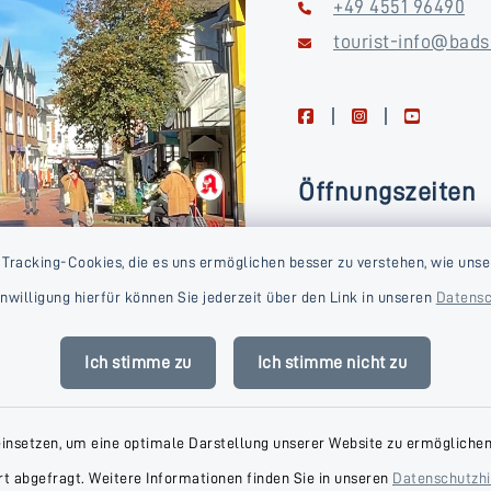
+49 4551 96490
tourist-info@bads
facebook
instagram
youtube
Öffnungszeiten
Montag, Dienstag, Donne
 Tracking-Cookies, die es uns ermöglichen besser zu verstehen, wie unse
Freitag
Einwilligung hierfür können Sie jederzeit über den Link in unseren
Datensc
09:00-16:00 Uhr
Mittwoch
Ich stimme zu
Ich stimme nicht zu
09:00-14:00 Uhr
einsetzen, um eine optimale Darstellung unserer Website zu ermöglichen.
t abgefragt. Weitere Informationen finden Sie in unseren
Datenschutzh