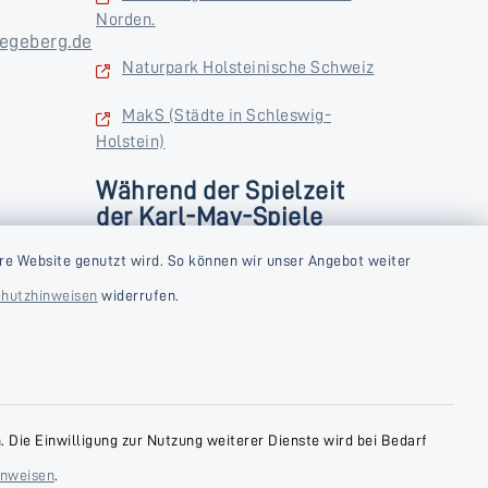
Norden.
egeberg.de
Naturpark Holsteinische Schweiz
MakS (Städte in Schleswig-
Holstein)
Während der Spielzeit
der Karl-May-Spiele
zusätzlich
rstag und
re Website genutzt wird. So können wir unser Angebot weiter
Donnerstag und Freitag
hutzhinweisen
widerrufen.
9:00-18:00 Uhr
Samstag
10:00-13:00 Uhr
 Die Einwilligung zur Nutzung weiterer Dienste wird bei Bedarf
inweisen
.