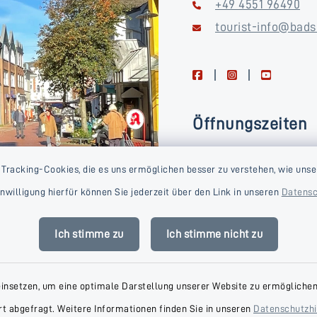
+49 4551 96490
tourist-info@bads
facebook
instagram
youtube
Öffnungszeiten
Montag, Dienstag, Donne
 Tracking-Cookies, die es uns ermöglichen besser zu verstehen, wie unse
Freitag
Einwilligung hierfür können Sie jederzeit über den Link in unseren
Datensc
09:00-16:00 Uhr
Mittwoch
Ich stimme zu
Ich stimme nicht zu
09:00-14:00 Uhr
einsetzen, um eine optimale Darstellung unserer Website zu ermöglichen.
t abgefragt. Weitere Informationen finden Sie in unseren
Datenschutzh