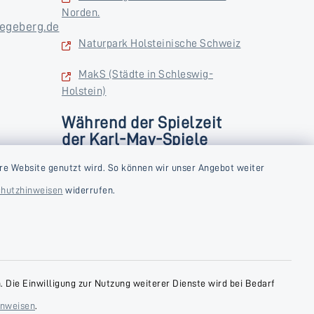
Norden.
egeberg.de
Naturpark Holsteinische Schweiz
MakS (Städte in Schleswig-
Holstein)
Während der Spielzeit
der Karl-May-Spiele
zusätzlich
rstag und
re Website genutzt wird. So können wir unser Angebot weiter
Donnerstag und Freitag
hutzhinweisen
widerrufen.
9:00-18:00 Uhr
Samstag
10:00-13:00 Uhr
 Die Einwilligung zur Nutzung weiterer Dienste wird bei Bedarf
inweisen
.