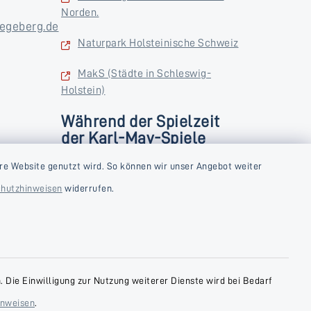
Norden.
egeberg.de
Naturpark Holsteinische Schweiz
MakS (Städte in Schleswig-
Holstein)
Während der Spielzeit
der Karl-May-Spiele
zusätzlich
rstag und
re Website genutzt wird. So können wir unser Angebot weiter
Donnerstag und Freitag
hutzhinweisen
widerrufen.
9:00-18:00 Uhr
Samstag
10:00-13:00 Uhr
 Die Einwilligung zur Nutzung weiterer Dienste wird bei Bedarf
inweisen
.