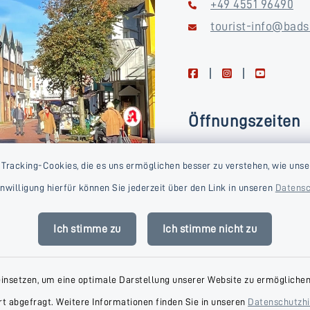
+49 4551 96490
tourist-info@bads
facebook
instagram
youtube
Öffnungszeiten
Montag, Dienstag, Donne
 Tracking-Cookies, die es uns ermöglichen besser zu verstehen, wie unse
Freitag
Einwilligung hierfür können Sie jederzeit über den Link in unseren
Datensc
09:00-16:00 Uhr
Mittwoch
Ich stimme zu
Ich stimme nicht zu
09:00-14:00 Uhr
einsetzen, um eine optimale Darstellung unserer Website zu ermöglichen.
t abgefragt. Weitere Informationen finden Sie in unseren
Datenschutzh