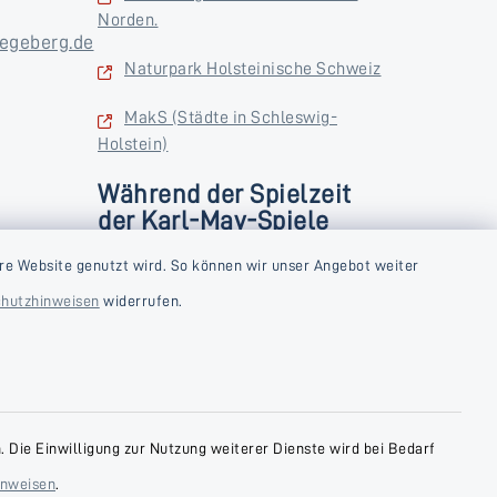
Norden.
egeberg.de
Naturpark Holsteinische Schweiz
MakS (Städte in Schleswig-
Holstein)
Während der Spielzeit
der Karl-May-Spiele
zusätzlich
rstag und
re Website genutzt wird. So können wir unser Angebot weiter
Donnerstag und Freitag
hutzhinweisen
widerrufen.
9:00-18:00 Uhr
Samstag
10:00-13:00 Uhr
 Die Einwilligung zur Nutzung weiterer Dienste wird bei Bedarf
inweisen
.