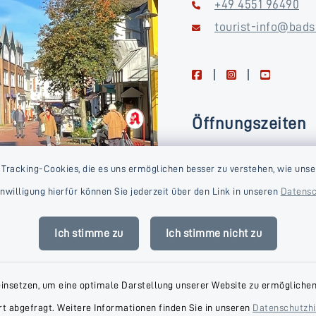
+49 4551 96490
tourist-info@bads
facebook
instagram
youtube
Öffnungszeiten
Montag, Dienstag, Donne
 Tracking-Cookies, die es uns ermöglichen besser zu verstehen, wie unse
Freitag
Einwilligung hierfür können Sie jederzeit über den Link in unseren
Datensc
09:00-16:00 Uhr
Mittwoch
Ich stimme zu
Ich stimme nicht zu
09:00-14:00 Uhr
einsetzen, um eine optimale Darstellung unserer Website zu ermöglichen.
t abgefragt. Weitere Informationen finden Sie in unseren
Datenschutzh