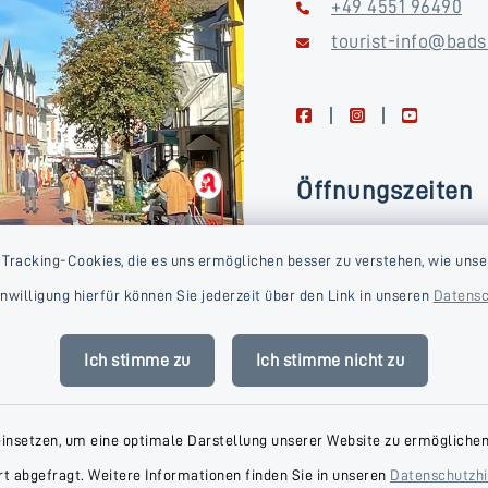
+49 4551 96490
tourist-info@bads
facebook
instagram
youtube
Öffnungszeiten
Montag, Dienstag, Donne
 Tracking-Cookies, die es uns ermöglichen besser zu verstehen, wie unse
Freitag
Einwilligung hierfür können Sie jederzeit über den Link in unseren
Datensc
09:00-16:00 Uhr
Mittwoch
Ich stimme zu
Ich stimme nicht zu
09:00-14:00 Uhr
einsetzen, um eine optimale Darstellung unserer Website zu ermöglichen.
t abgefragt. Weitere Informationen finden Sie in unseren
Datenschutzh