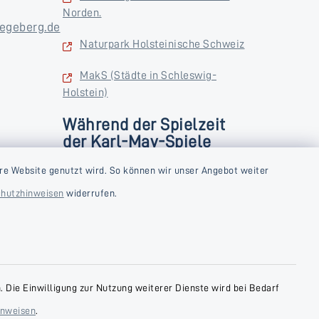
Norden.
egeberg.de
Naturpark Holsteinische Schweiz
MakS (Städte in Schleswig-
Holstein)
Während der Spielzeit
der Karl-May-Spiele
zusätzlich
rstag und
re Website genutzt wird. So können wir unser Angebot weiter
Donnerstag und Freitag
hutzhinweisen
widerrufen.
9:00-18:00 Uhr
Samstag
10:00-13:00 Uhr
 Die Einwilligung zur Nutzung weiterer Dienste wird bei Bedarf
inweisen
.