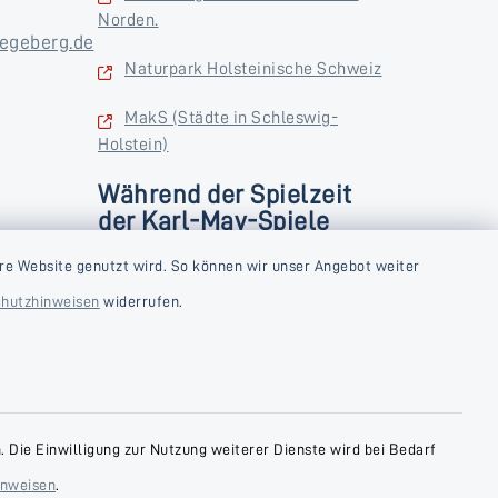
Norden.
egeberg.de
Naturpark Holsteinische Schweiz
MakS (Städte in Schleswig-
Holstein)
Während der Spielzeit
der Karl-May-Spiele
zusätzlich
rstag und
re Website genutzt wird. So können wir unser Angebot weiter
Donnerstag und Freitag
hutzhinweisen
widerrufen.
9:00-18:00 Uhr
Samstag
10:00-13:00 Uhr
 Die Einwilligung zur Nutzung weiterer Dienste wird bei Bedarf
inweisen
.