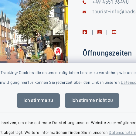
+49 4551 96490
tourist-info@bads
facebook
instagram
youtube
Öffnungszeiten
Montag, Dienstag, Donne
 Tracking-Cookies, die es uns ermöglichen besser zu verstehen, wie unse
Freitag
Einwilligung hierfür können Sie jederzeit über den Link in unseren
Datensc
09:00-16:00 Uhr
Mittwoch
Ich stimme zu
Ich stimme nicht zu
09:00-14:00 Uhr
einsetzen, um eine optimale Darstellung unserer Website zu ermöglichen.
t abgefragt. Weitere Informationen finden Sie in unseren
Datenschutzh