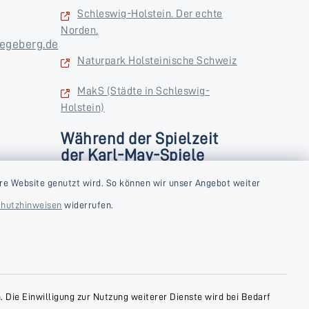
Schleswig-Holstein. Der echte
Norden.
egeberg.de
Naturpark Holsteinische Schweiz
MakS (Städte in Schleswig-
Holstein)
Während der Spielzeit
der Karl-May-Spiele
zusätzlich
rstag und
re Website genutzt wird. So können wir unser Angebot weiter
Donnerstag und Freitag
hutzhinweisen
widerrufen.
9:00-18:00 Uhr
Samstag
10:00-13:00 Uhr
 Die Einwilligung zur Nutzung weiterer Dienste wird bei Bedarf