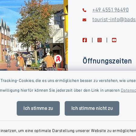
+49 4551 96490
tourist-info@bads
facebook
instagram
youtube
Öffnungszeiten
Montag, Dienstag, Donne
 Tracking-Cookies, die es uns ermöglichen besser zu verstehen, wie unse
Freitag
Einwilligung hierfür können Sie jederzeit über den Link in unseren
Datensc
09:00-16:00 Uhr
Mittwoch
Ich stimme zu
Ich stimme nicht zu
09:00-14:00 Uhr
einsetzen, um eine optimale Darstellung unserer Website zu ermöglichen.