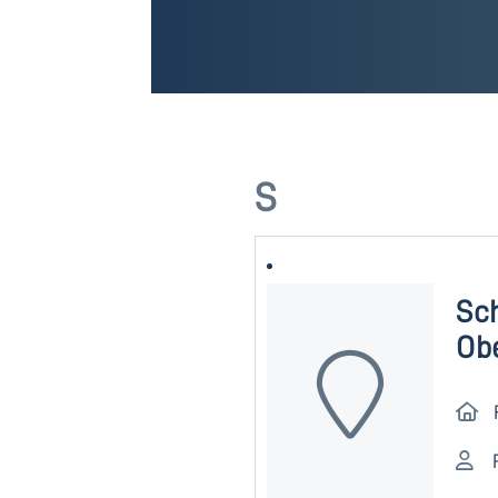
S
Sc
Ob