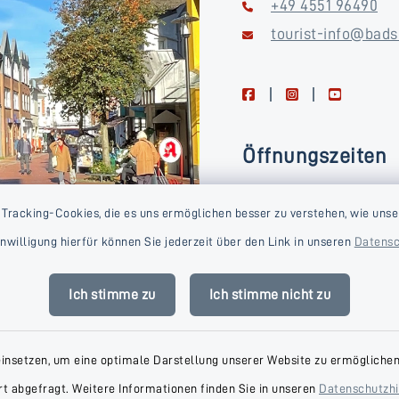
+49 4551 96490
tourist-info@bads
facebook
instagram
youtube
Öffnungszeiten
Montag, Dienstag, Donne
 Tracking-Cookies, die es uns ermöglichen besser zu verstehen, wie unse
Freitag
Einwilligung hierfür können Sie jederzeit über den Link in unseren
Datensc
09:00-16:00 Uhr
Mittwoch
Ich stimme zu
Ich stimme nicht zu
09:00-14:00 Uhr
einsetzen, um eine optimale Darstellung unserer Website zu ermöglichen.
t abgefragt. Weitere Informationen finden Sie in unseren
Datenschutzh