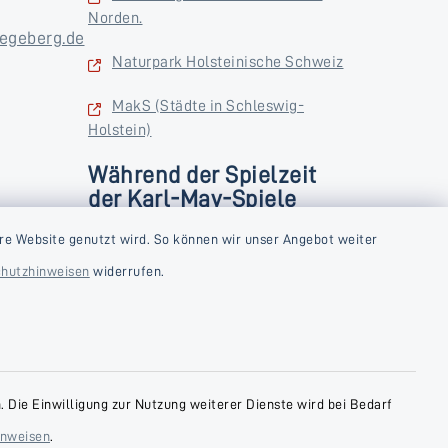
Norden.
egeberg.de
Naturpark Holsteinische Schweiz
MakS (Städte in Schleswig-
Holstein)
Während der Spielzeit
der Karl-May-Spiele
zusätzlich
rstag und
re Website genutzt wird. So können wir unser Angebot weiter
Donnerstag und Freitag
hutzhinweisen
widerrufen.
9:00-18:00 Uhr
Samstag
10:00-13:00 Uhr
 Die Einwilligung zur Nutzung weiterer Dienste wird bei Bedarf
inweisen
.