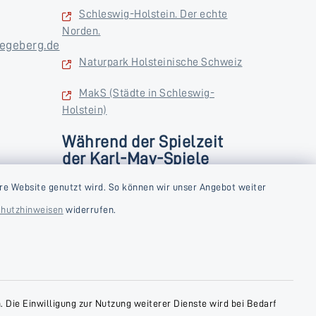
Schleswig-Holstein. Der echte
Norden.
egeberg.de
Naturpark Holsteinische Schweiz
MakS (Städte in Schleswig-
Holstein)
Während der Spielzeit
der Karl-May-Spiele
zusätzlich
rstag und
re Website genutzt wird. So können wir unser Angebot weiter
Donnerstag und Freitag
hutzhinweisen
widerrufen.
9:00-18:00 Uhr
Samstag
10:00-13:00 Uhr
 Die Einwilligung zur Nutzung weiterer Dienste wird bei Bedarf