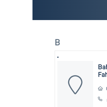
B
Bah
Fah