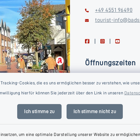
+49 4551 96490
tourist-info@bads
facebook
instagram
youtube
Öffnungszeiten
Montag, Dienstag, Donne
 Tracking-Cookies, die es uns ermöglichen besser zu verstehen, wie unse
Freitag
Einwilligung hierfür können Sie jederzeit über den Link in unseren
Datensc
09:00-16:00 Uhr
Mittwoch
Ich stimme zu
Ich stimme nicht zu
09:00-14:00 Uhr
einsetzen, um eine optimale Darstellung unserer Website zu ermöglichen.