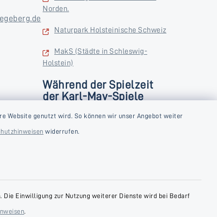
Norden.
egeberg.de
Naturpark Holsteinische Schweiz
MakS (Städte in Schleswig-
Holstein)
Während der Spielzeit
der Karl-May-Spiele
zusätzlich
rstag und
re Website genutzt wird. So können wir unser Angebot weiter
Donnerstag und Freitag
hutzhinweisen
widerrufen.
9:00-18:00 Uhr
Samstag
10:00-13:00 Uhr
 Die Einwilligung zur Nutzung weiterer Dienste wird bei Bedarf
inweisen
.