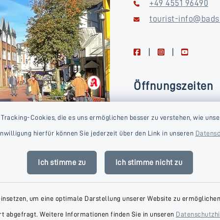
+49 4551 96490
tourist-info@bads
facebook
instagram
youtube
Öffnungszeiten
Montag, Dienstag, Donne
 Tracking-Cookies, die es uns ermöglichen besser zu verstehen, wie unse
Freitag
Einwilligung hierfür können Sie jederzeit über den Link in unseren
Datensc
09:00-16:00 Uhr
Mittwoch
Ich stimme zu
Ich stimme nicht zu
09:00-14:00 Uhr
einsetzen, um eine optimale Darstellung unserer Website zu ermöglichen.
t abgefragt. Weitere Informationen finden Sie in unseren
Datenschutzh