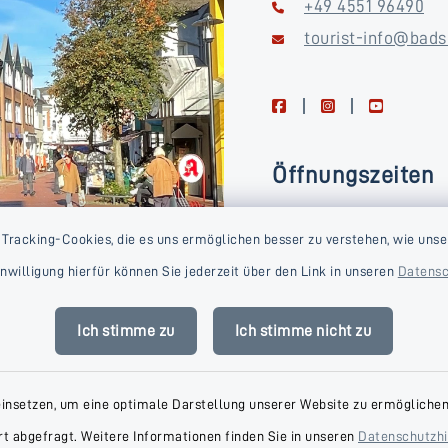
+49 4551 96490
tourist-info@bads
facebook
instagram
youtube
Öffnungszeiten
Montag, Dienstag, Donne
 Tracking-Cookies, die es uns ermöglichen besser zu verstehen, wie unse
Freitag
Einwilligung hierfür können Sie jederzeit über den Link in unseren
Datensc
09:00-16:00 Uhr
Mittwoch
Ich stimme zu
Ich stimme nicht zu
09:00-14:00 Uhr
einsetzen, um eine optimale Darstellung unserer Website zu ermöglichen.
t abgefragt. Weitere Informationen finden Sie in unseren
Datenschutzh