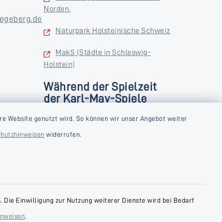
Norden.
egeberg.de
Naturpark Holsteinische Schweiz
MakS (Städte in Schleswig-
Holstein)
Während der Spielzeit
der Karl-May-Spiele
zusätzlich
rstag und
re Website genutzt wird. So können wir unser Angebot weiter
Donnerstag und Freitag
hutzhinweisen
widerrufen.
9:00-18:00 Uhr
Samstag
10:00-13:00 Uhr
 Die Einwilligung zur Nutzung weiterer Dienste wird bei Bedarf
inweisen
.