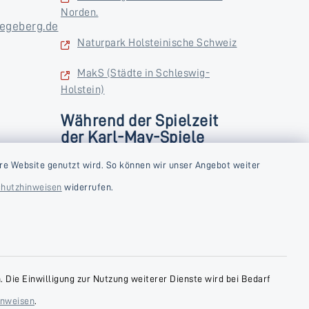
Norden.
egeberg.de
Naturpark Holsteinische Schweiz
MakS (Städte in Schleswig-
Holstein)
Während der Spielzeit
der Karl-May-Spiele
zusätzlich
rstag und
re Website genutzt wird. So können wir unser Angebot weiter
Donnerstag und Freitag
hutzhinweisen
widerrufen.
9:00-18:00 Uhr
Samstag
10:00-13:00 Uhr
 Die Einwilligung zur Nutzung weiterer Dienste wird bei Bedarf
inweisen
.