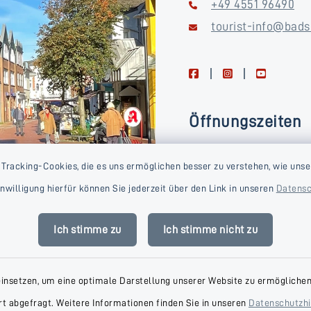
+49 4551 96490
tourist-info@bads
facebook
instagram
youtube
Öffnungszeiten
Montag, Dienstag, Donne
 Tracking-Cookies, die es uns ermöglichen besser zu verstehen, wie unse
Freitag
Einwilligung hierfür können Sie jederzeit über den Link in unseren
Datensc
09:00-16:00 Uhr
Mittwoch
Ich stimme zu
Ich stimme nicht zu
09:00-14:00 Uhr
einsetzen, um eine optimale Darstellung unserer Website zu ermöglichen.
t abgefragt. Weitere Informationen finden Sie in unseren
Datenschutzh