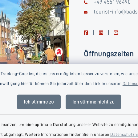
+49 4551 96490
tourist-info@bads
facebook
instagram
youtube
Öffnungszeiten
Montag, Dienstag, Donne
 Tracking-Cookies, die es uns ermöglichen besser zu verstehen, wie unse
Freitag
Einwilligung hierfür können Sie jederzeit über den Link in unseren
Datensc
09:00-16:00 Uhr
Mittwoch
Ich stimme zu
Ich stimme nicht zu
09:00-14:00 Uhr
einsetzen, um eine optimale Darstellung unserer Website zu ermöglichen.
t abgefragt. Weitere Informationen finden Sie in unseren
Datenschutzh