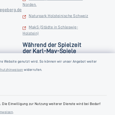
Norden.
egeberg.de
Naturpark Holsteinische Schweiz
MakS (Städte in Schleswig-
Holstein)
Während der Spielzeit
der Karl-May-Spiele
zusätzlich
rstag und
re Website genutzt wird. So können wir unser Angebot weiter
Donnerstag und Freitag
hutzhinweisen
widerrufen.
9:00-18:00 Uhr
Samstag
10:00-13:00 Uhr
 Die Einwilligung zur Nutzung weiterer Dienste wird bei Bedarf
inweisen
.