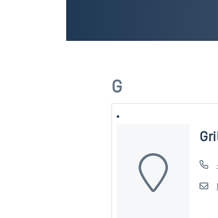
G
Gri