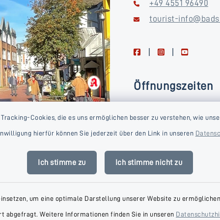
+49 4551 96490
tourist-info@bads
facebook
instagram
youtube
Öffnungszeiten
Montag, Dienstag, Donne
 Tracking-Cookies, die es uns ermöglichen besser zu verstehen, wie unse
Freitag
Einwilligung hierfür können Sie jederzeit über den Link in unseren
Datensc
09:00-16:00 Uhr
Mittwoch
Ich stimme zu
Ich stimme nicht zu
09:00-14:00 Uhr
einsetzen, um eine optimale Darstellung unserer Website zu ermöglichen.
t abgefragt. Weitere Informationen finden Sie in unseren
Datenschutzh