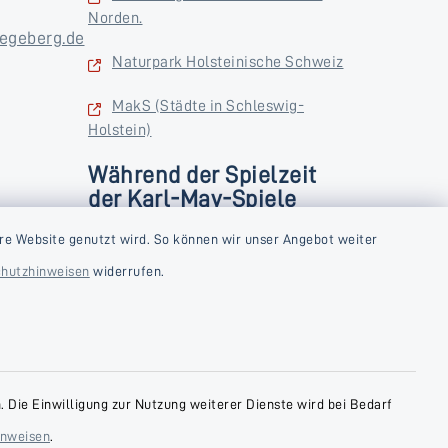
Norden.
egeberg.de
Naturpark Holsteinische Schweiz
MakS (Städte in Schleswig-
Holstein)
Während der Spielzeit
der Karl-May-Spiele
zusätzlich
rstag und
re Website genutzt wird. So können wir unser Angebot weiter
Donnerstag und Freitag
hutzhinweisen
widerrufen.
9:00-18:00 Uhr
Samstag
10:00-13:00 Uhr
 Die Einwilligung zur Nutzung weiterer Dienste wird bei Bedarf
inweisen
.