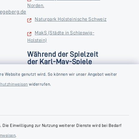
Norden.
egeberg.de
Naturpark Holsteinische Schweiz
MakS (Städte in Schleswig-
Holstein)
Während der Spielzeit
der Karl-May-Spiele
zusätzlich
rstag und
re Website genutzt wird. So können wir unser Angebot weiter
Donnerstag und Freitag
hutzhinweisen
widerrufen.
9:00-18:00 Uhr
Samstag
10:00-13:00 Uhr
 Die Einwilligung zur Nutzung weiterer Dienste wird bei Bedarf
inweisen
.