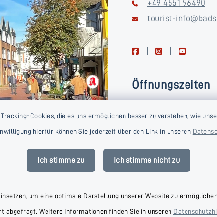
+49 4551 96490
tourist-info@bads
facebook
instagram
youtube
Öffnungszeiten
Montag, Dienstag, Donne
 Tracking-Cookies, die es uns ermöglichen besser zu verstehen, wie unse
Freitag
Einwilligung hierfür können Sie jederzeit über den Link in unseren
Datensc
09:00-16:00 Uhr
Mittwoch
Ich stimme zu
Ich stimme nicht zu
09:00-14:00 Uhr
einsetzen, um eine optimale Darstellung unserer Website zu ermöglichen.
t abgefragt. Weitere Informationen finden Sie in unseren
Datenschutzh