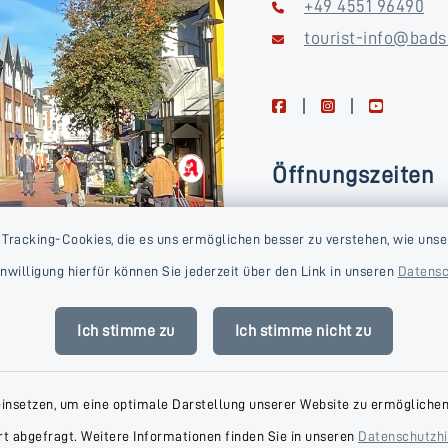
+49 4551 96490
tourist-info@bads
facebook
instagram
youtube
Öffnungszeiten
Montag, Dienstag, Donne
 Tracking-Cookies, die es uns ermöglichen besser zu verstehen, wie unse
Freitag
Einwilligung hierfür können Sie jederzeit über den Link in unseren
Datensc
09:00-16:00 Uhr
Mittwoch
Ich stimme zu
Ich stimme nicht zu
09:00-14:00 Uhr
einsetzen, um eine optimale Darstellung unserer Website zu ermöglichen.
t abgefragt. Weitere Informationen finden Sie in unseren
Datenschutzh