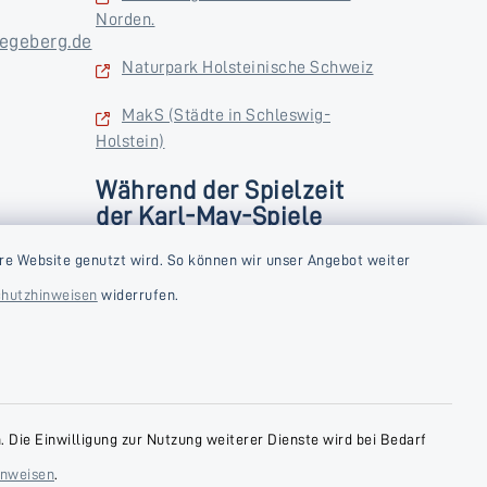
Norden.
egeberg.de
Naturpark Holsteinische Schweiz
MakS (Städte in Schleswig-
Holstein)
Während der Spielzeit
der Karl-May-Spiele
zusätzlich
rstag und
re Website genutzt wird. So können wir unser Angebot weiter
Donnerstag und Freitag
hutzhinweisen
widerrufen.
9:00-18:00 Uhr
Samstag
10:00-13:00 Uhr
 Die Einwilligung zur Nutzung weiterer Dienste wird bei Bedarf
inweisen
.