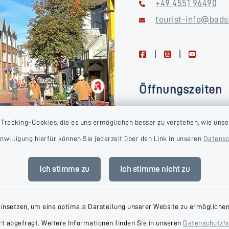
+49 4551 96490
tourist-info@bads
facebook
instagram
youtube
Öffnungszeiten
Montag, Dienstag, Donne
 Tracking-Cookies, die es uns ermöglichen besser zu verstehen, wie unse
Freitag
Einwilligung hierfür können Sie jederzeit über den Link in unseren
Datensc
09:00-16:00 Uhr
Mittwoch
Ich stimme zu
Ich stimme nicht zu
09:00-14:00 Uhr
einsetzen, um eine optimale Darstellung unserer Website zu ermöglichen.
t abgefragt. Weitere Informationen finden Sie in unseren
Datenschutzh