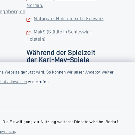
Norden.
egeberg.de
Naturpark Holsteinische Schweiz
MakS (Städte in Schleswig-
Holstein)
Während der Spielzeit
der Karl-May-Spiele
zusätzlich
rstag und
re Website genutzt wird. So können wir unser Angebot weiter
Donnerstag und Freitag
hutzhinweisen
widerrufen.
9:00-18:00 Uhr
Samstag
10:00-13:00 Uhr
 Die Einwilligung zur Nutzung weiterer Dienste wird bei Bedarf
inweisen
.