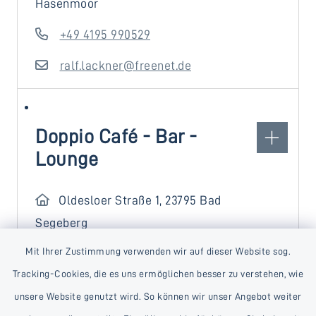
Hasenmoor
+49 4195 990529
ralf.lackner@freenet.de
Doppio Café - Bar -
Lounge
Oldesloer Straße 1, 23795 Bad
Segeberg
Mit Ihrer Zustimmung verwenden wir auf dieser Website sog.
+49 4551 8914514
Tracking-Cookies, die es uns ermöglichen besser zu verstehen, wie
https://mocca-
unsere Website genutzt wird. So können wir unser Angebot weiter
lounge.online/doppio-bad-segeberg