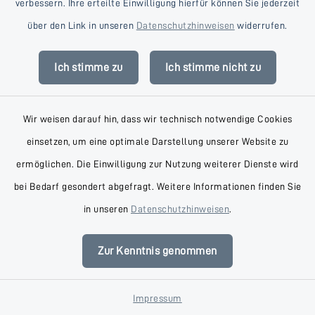
verbessern. Ihre erteilte Einwilligung hierfür können Sie jederzeit
über den Link in unseren
Datenschutzhinweisen
widerrufen.
Dr. Henning Achilles
Ich stimme zu
Ich stimme nicht zu
Schilerstraße 8, 23795 Bad
Wir weisen darauf hin, dass wir technisch notwendige Cookies
Segeberg
einsetzen, um eine optimale Darstellung unserer Website zu
0171 9912900
ermöglichen. Die Einwilligung zur Nutzung weiterer Dienste wird
bei Bedarf gesondert abgefragt. Weitere Informationen finden Sie
in unseren
Datenschutzhinweisen
.
Dr. med. Thomas
Zur Kenntnis genommen
Siedschlag
Impressum
Am Landratspark 1, 23795 Bad