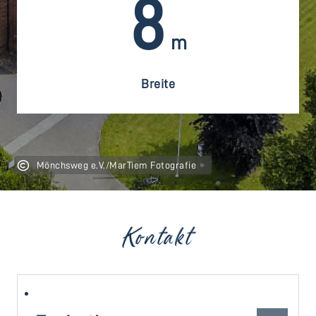
8
m
Breite
Mönchsweg e.V./MarTiem Fotografie
Kontakt