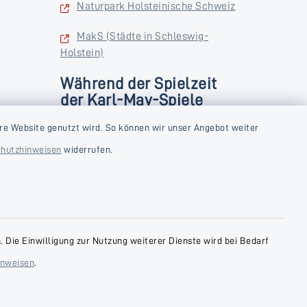
Naturpark Holsteinische Schweiz
MakS (Städte in Schleswig-
Holstein)
Während der Spielzeit
der Karl-May-Spiele
zusätzlich
rstag und
re Website genutzt wird. So können wir unser Angebot weiter
Donnerstag und Freitag
hutzhinweisen
widerrufen.
9:00-18:00 Uhr
Samstag
10:00-13:00 Uhr
 Die Einwilligung zur Nutzung weiterer Dienste wird bei Bedarf
inweisen
.