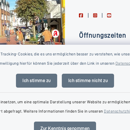
facebook
instagram
youtube
Öffnungszeiten
Montag, Dienstag, Donne
 Tracking-Cookies, die es uns ermöglichen besser zu verstehen, wie unse
Freitag
Einwilligung hierfür können Sie jederzeit über den Link in unseren
Datensc
09:00-16:00 Uhr
Mittwoch
Ich stimme zu
Ich stimme nicht zu
09:00-14:00 Uhr
einsetzen, um eine optimale Darstellung unserer Website zu ermöglichen.
t abgefragt. Weitere Informationen finden Sie in unseren
Datenschutzh
Zur Kenntnis genommen