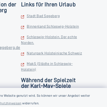
ion der
Links für Ihren Urlaub
erg
Stadt Bad Segeberg
Binnenland Schleswig-Holstein
Schleswig-Holstein. Der echte
Norden.
egeberg.de
Naturpark Holsteinische Schweiz
MakS (Städte in Schleswig-
Holstein)
Während der Spielzeit
der Karl-May-Spiele
zusätzlich
rstag und
re Website genutzt wird. So können wir unser Angebot weiter
Donnerstag und Freitag
hutzhinweisen
widerrufen.