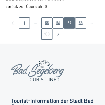
zurück zur Übersicht 0
1
…
55
56
57
58
…
103
Tourist-Information der Stadt Bad