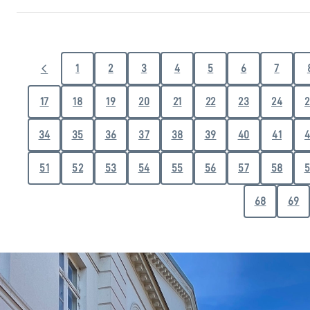
1
2
3
4
5
6
7
17
18
19
20
21
22
23
24
2
34
35
36
37
38
39
40
41
4
51
52
53
54
55
56
57
58
5
68
69