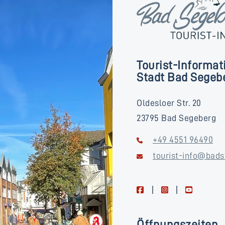
Tourist-Informat
Stadt Bad Segeb
Oldesloer Str. 20
23795 Bad Segeberg
+49 4551 96490
tourist-info@bads
facebook
instagram
youtube
Öffnungszeiten