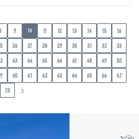
8
9
10
11
12
13
14
15
16
5
26
27
28
29
30
31
32
33
2
43
44
45
46
47
48
49
50
9
60
61
62
63
64
65
66
67
70