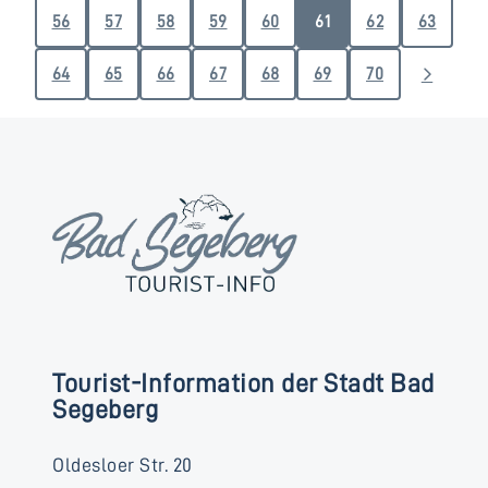
56
57
58
59
60
61
62
63
64
65
66
67
68
69
70
Tourist-Information der Stadt Bad
Segeberg
Oldesloer Str. 20