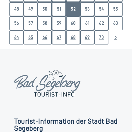
48
49
50
51
52
53
54
55
56
57
58
59
60
61
62
63
64
65
66
67
68
69
70
Tourist-Information der Stadt Bad
Segeberg