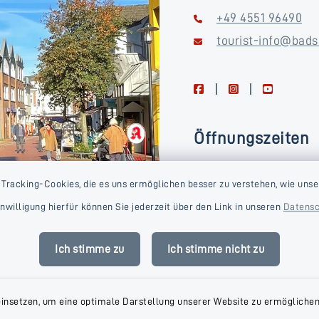
+49 4551 96490
tourist-info@bads
facebook
instagram
youtube
Öffnungszeiten
Montag, Dienstag, Donne
 Tracking-Cookies, die es uns ermöglichen besser zu verstehen, wie unse
Freitag
Einwilligung hierfür können Sie jederzeit über den Link in unseren
Datensc
09:00-16:00 Uhr
Mittwoch
Ich stimme zu
Ich stimme nicht zu
09:00-14:00 Uhr
einsetzen, um eine optimale Darstellung unserer Website zu ermöglichen.