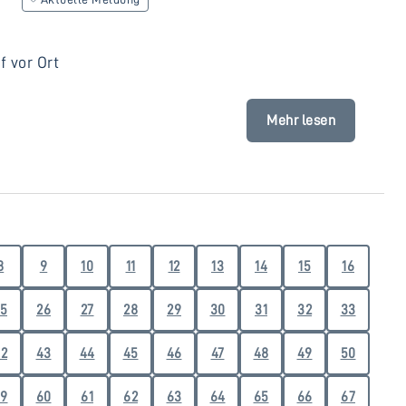
 vor Ort
Mehr lesen
8
9
10
11
12
13
14
15
16
5
26
27
28
29
30
31
32
33
2
43
44
45
46
47
48
49
50
9
60
61
62
63
64
65
66
67