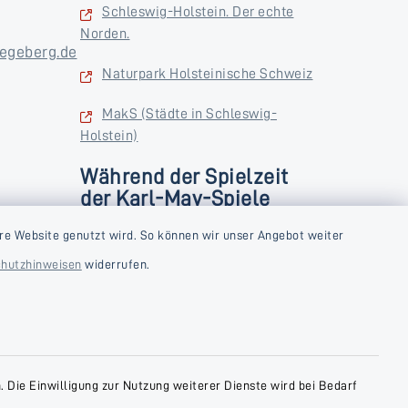
Schleswig-Holstein. Der echte
Norden.
egeberg.de
Naturpark Holsteinische Schweiz
MakS (Städte in Schleswig-
Holstein)
Während der Spielzeit
der Karl-May-Spiele
zusätzlich
rstag und
re Website genutzt wird. So können wir unser Angebot weiter
Donnerstag und Freitag
hutzhinweisen
widerrufen.
9:00-18:00 Uhr
Samstag
10:00-13:00 Uhr
 Die Einwilligung zur Nutzung weiterer Dienste wird bei Bedarf