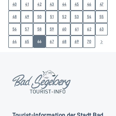
40
41
42
43
44
45
46
47
48
49
50
51
52
53
54
55
56
57
58
59
60
61
62
63
64
65
66
67
68
69
70
Tourist-Information der Stadt Bad