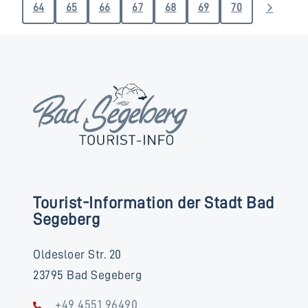
64
65
66
67
68
69
70
Tourist-Information der Stadt Bad
Segeberg
Oldesloer Str. 20
23795 Bad Segeberg
+49 4551 96490