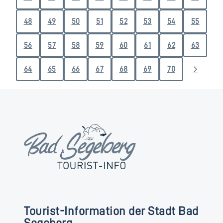
48
49
50
51
52
53
54
55
56
57
58
59
60
61
62
63
64
65
66
67
68
69
70
Tourist-Information der Stadt Bad
Segeberg