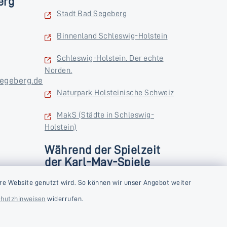
erg
Stadt Bad Segeberg
Binnenland Schleswig-Holstein
Schleswig-Holstein. Der echte
Norden.
egeberg.de
Naturpark Holsteinische Schweiz
MakS (Städte in Schleswig-
Holstein)
Während der Spielzeit
der Karl-May-Spiele
zusätzlich
rstag und
re Website genutzt wird. So können wir unser Angebot weiter
Donnerstag und Freitag
hutzhinweisen
widerrufen.
9:00-18:00 Uhr