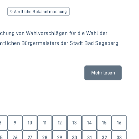
Amtliche Bekanntmachung
chung von Wahlvorschlägen für die Wahl der
mtlichen Bürgermeisters der Stadt Bad Segeberg
Mehr lesen
8
9
10
11
12
13
14
15
16
5
26
27
28
29
30
31
32
33