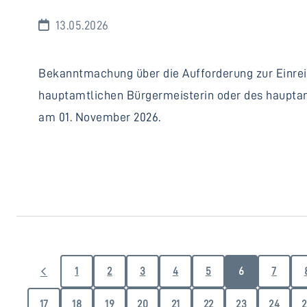
13.05.2026
Bekanntmachung über die Aufforderung zur Einrei
hauptamtlichen Bürgermeisterin oder des haupta
am 01. November 2026.
1
2
3
4
5
6
7
17
18
19
20
21
22
23
24
2