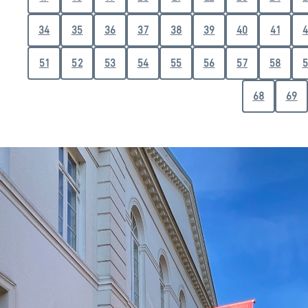
34
35
36
37
38
39
40
41
4
51
52
53
54
55
56
57
58
5
68
69