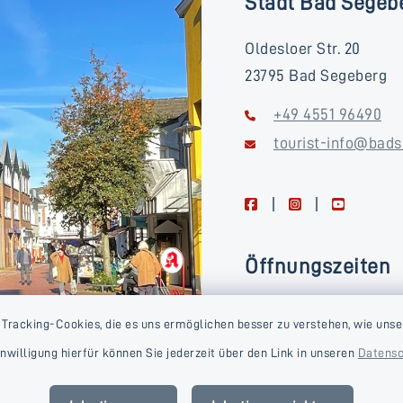
Stadt Bad Segeb
Oldesloer Str. 20
23795 Bad Segeberg
+49 4551 96490
tourist-info@bads
facebook
instagram
youtube
Öffnungszeiten
Montag, Dienstag, Donne
 Tracking-Cookies, die es uns ermöglichen besser zu verstehen, wie unse
Freitag
Einwilligung hierfür können Sie jederzeit über den Link in unseren
Datensc
09:00-16:00 Uhr
Mittwoch