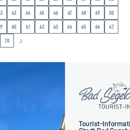
2
43
44
45
46
47
48
49
50
9
60
61
62
63
64
65
66
67
70
Tourist-Informat