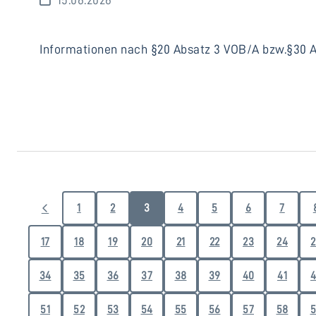
Informationen nach §20 Absatz 3 VOB/A bzw.§30 Ab
1
2
3
4
5
6
7
17
18
19
20
21
22
23
24
2
34
35
36
37
38
39
40
41
4
51
52
53
54
55
56
57
58
5