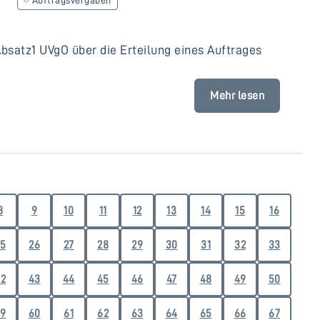
satz1 UVgO über die Erteilung eines Auftrages
Mehr lesen
8
9
10
11
12
13
14
15
16
5
26
27
28
29
30
31
32
33
2
43
44
45
46
47
48
49
50
9
60
61
62
63
64
65
66
67