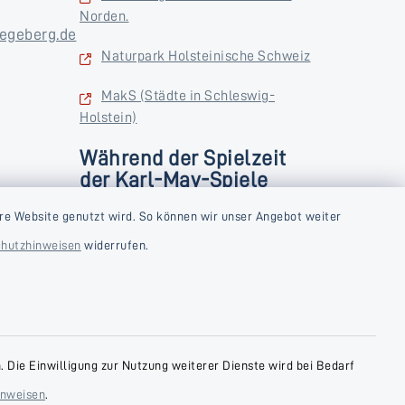
Norden.
egeberg.de
Naturpark Holsteinische Schweiz
MakS (Städte in Schleswig-
Holstein)
Während der Spielzeit
der Karl-May-Spiele
zusätzlich
rstag und
re Website genutzt wird. So können wir unser Angebot weiter
Donnerstag und Freitag
hutzhinweisen
widerrufen.
9:00-18:00 Uhr
Samstag
10:00-13:00 Uhr
 Die Einwilligung zur Nutzung weiterer Dienste wird bei Bedarf
inweisen
.