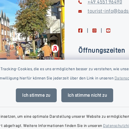
+49 4551 96490
tourist-info@bads
facebook
instagram
youtube
Öffnungszeiten
Montag, Dienstag, Donne
 Tracking-Cookies, die es uns ermöglichen besser zu verstehen, wie unse
Freitag
Einwilligung hierfür können Sie jederzeit über den Link in unseren
Datensc
09:00-16:00 Uhr
Mittwoch
Ich stimme zu
Ich stimme nicht zu
09:00-14:00 Uhr
einsetzen, um eine optimale Darstellung unserer Website zu ermöglichen.
t abgefragt. Weitere Informationen finden Sie in unseren
Datenschutzh