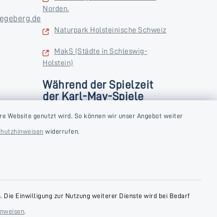
Norden.
egeberg.de
Naturpark Holsteinische Schweiz
MakS (Städte in Schleswig-
Holstein)
Während der Spielzeit
der Karl-May-Spiele
zusätzlich
rstag und
re Website genutzt wird. So können wir unser Angebot weiter
Donnerstag und Freitag
hutzhinweisen
widerrufen.
9:00-18:00 Uhr
Samstag
10:00-13:00 Uhr
 Die Einwilligung zur Nutzung weiterer Dienste wird bei Bedarf
inweisen
.