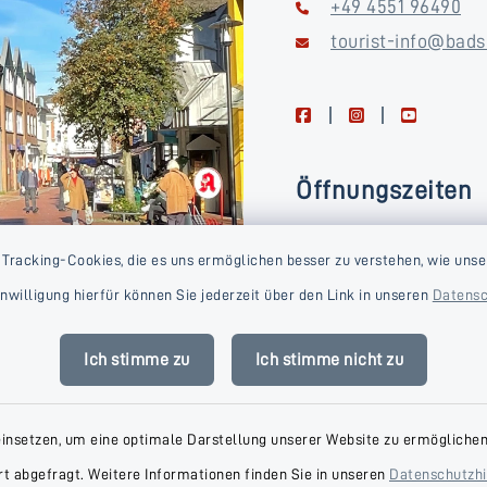
+49 4551 96490
tourist-info@bads
facebook
instagram
youtube
Öffnungszeiten
Montag, Dienstag, Donne
 Tracking-Cookies, die es uns ermöglichen besser zu verstehen, wie unse
Freitag
Einwilligung hierfür können Sie jederzeit über den Link in unseren
Datensc
09:00-16:00 Uhr
Mittwoch
Ich stimme zu
Ich stimme nicht zu
09:00-14:00 Uhr
einsetzen, um eine optimale Darstellung unserer Website zu ermöglichen.
t abgefragt. Weitere Informationen finden Sie in unseren
Datenschutzh