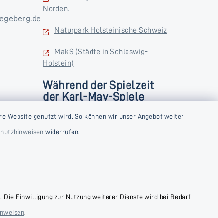
Norden.
egeberg.de
Naturpark Holsteinische Schweiz
MakS (Städte in Schleswig-
Holstein)
Während der Spielzeit
der Karl-May-Spiele
zusätzlich
rstag und
re Website genutzt wird. So können wir unser Angebot weiter
Donnerstag und Freitag
hutzhinweisen
widerrufen.
9:00-18:00 Uhr
Samstag
10:00-13:00 Uhr
 Die Einwilligung zur Nutzung weiterer Dienste wird bei Bedarf
inweisen
.