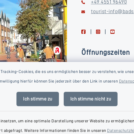
+49 4551 96490
tourist-info@bads
facebook
instagram
youtube
Öffnungszeiten
Montag, Dienstag, Donne
 Tracking-Cookies, die es uns ermöglichen besser zu verstehen, wie unse
Freitag
Einwilligung hierfür können Sie jederzeit über den Link in unseren
Datensc
09:00-16:00 Uhr
Mittwoch
Ich stimme zu
Ich stimme nicht zu
09:00-14:00 Uhr
einsetzen, um eine optimale Darstellung unserer Website zu ermöglichen.
t abgefragt. Weitere Informationen finden Sie in unseren
Datenschutzh