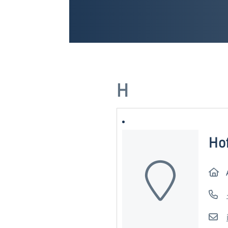
H
Hof