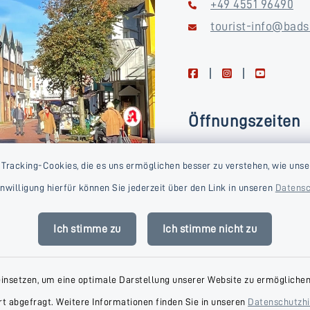
+49 4551 96490
tourist-info@bads
facebook
instagram
youtube
Öffnungszeiten
Montag, Dienstag, Donne
 Tracking-Cookies, die es uns ermöglichen besser zu verstehen, wie unse
Freitag
Einwilligung hierfür können Sie jederzeit über den Link in unseren
Datensc
09:00-16:00 Uhr
Mittwoch
Ich stimme zu
Ich stimme nicht zu
09:00-14:00 Uhr
einsetzen, um eine optimale Darstellung unserer Website zu ermöglichen.
t abgefragt. Weitere Informationen finden Sie in unseren
Datenschutzh