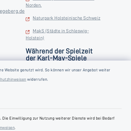
Norden.
egeberg.de
Naturpark Holsteinische Schweiz
MakS (Städte in Schleswig-
Holstein)
Während der Spielzeit
der Karl-May-Spiele
zusätzlich
rstag und
re Website genutzt wird. So können wir unser Angebot weiter
Donnerstag und Freitag
hutzhinweisen
widerrufen.
9:00-18:00 Uhr
Samstag
10:00-13:00 Uhr
 Die Einwilligung zur Nutzung weiterer Dienste wird bei Bedarf
inweisen
.