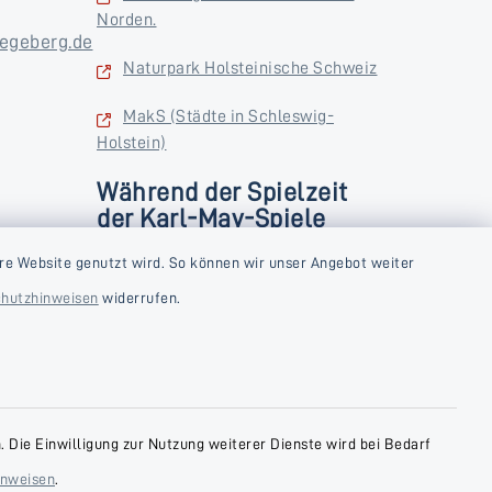
Norden.
egeberg.de
Naturpark Holsteinische Schweiz
MakS (Städte in Schleswig-
Holstein)
Während der Spielzeit
der Karl-May-Spiele
zusätzlich
rstag und
re Website genutzt wird. So können wir unser Angebot weiter
Donnerstag und Freitag
hutzhinweisen
widerrufen.
9:00-18:00 Uhr
Samstag
10:00-13:00 Uhr
 Die Einwilligung zur Nutzung weiterer Dienste wird bei Bedarf
inweisen
.