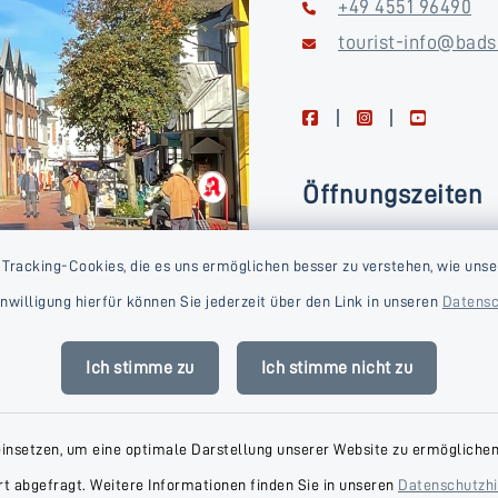
+49 4551 96490
tourist-info@bads
facebook
instagram
youtube
Öffnungszeiten
Montag, Dienstag, Donne
 Tracking-Cookies, die es uns ermöglichen besser zu verstehen, wie unse
Freitag
Einwilligung hierfür können Sie jederzeit über den Link in unseren
Datensc
09:00-16:00 Uhr
Mittwoch
Ich stimme zu
Ich stimme nicht zu
09:00-14:00 Uhr
einsetzen, um eine optimale Darstellung unserer Website zu ermöglichen.
t abgefragt. Weitere Informationen finden Sie in unseren
Datenschutzh