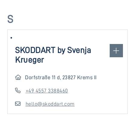
S
SKODDART by Svenja
Krueger
Dorfstraße 11 d, 23827 Krems II
+49 4557 3388460
hello@skoddart.com