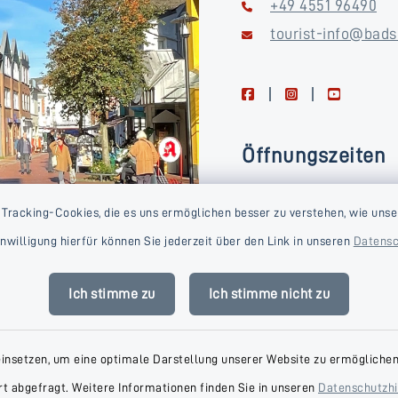
+49 4551 96490
tourist-info@bads
facebook
instagram
youtube
Öffnungszeiten
Montag, Dienstag, Donne
 Tracking-Cookies, die es uns ermöglichen besser zu verstehen, wie unse
Freitag
Einwilligung hierfür können Sie jederzeit über den Link in unseren
Datensc
09:00-16:00 Uhr
Mittwoch
Ich stimme zu
Ich stimme nicht zu
09:00-14:00 Uhr
einsetzen, um eine optimale Darstellung unserer Website zu ermöglichen.
t abgefragt. Weitere Informationen finden Sie in unseren
Datenschutzh