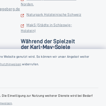
Norden.
egeberg.de
Naturpark Holsteinische Schweiz
MakS (Städte in Schleswig-
Holstein)
Während der Spielzeit
der Karl-May-Spiele
zusätzlich
rstag und
re Website genutzt wird. So können wir unser Angebot weiter
Donnerstag und Freitag
hutzhinweisen
widerrufen.
9:00-18:00 Uhr
Samstag
10:00-13:00 Uhr
 Die Einwilligung zur Nutzung weiterer Dienste wird bei Bedarf
inweisen
.