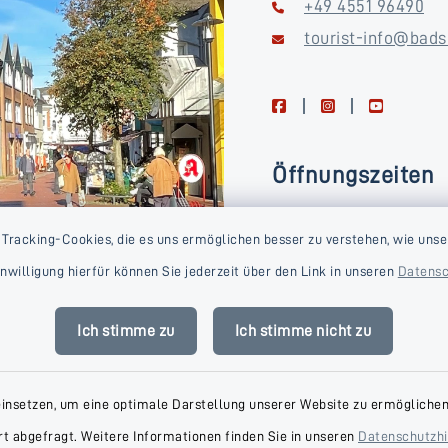
+49 4551 96490
tourist-info@bads
facebook
instagram
youtube
Öffnungszeiten
Montag, Dienstag, Donne
 Tracking-Cookies, die es uns ermöglichen besser zu verstehen, wie unse
Freitag
Einwilligung hierfür können Sie jederzeit über den Link in unseren
Datensc
09:00-16:00 Uhr
Mittwoch
Ich stimme zu
Ich stimme nicht zu
09:00-14:00 Uhr
einsetzen, um eine optimale Darstellung unserer Website zu ermöglichen.
t abgefragt. Weitere Informationen finden Sie in unseren
Datenschutzh