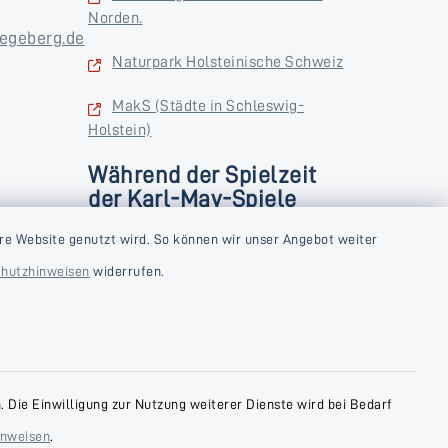
Norden.
egeberg.de
Naturpark Holsteinische Schweiz
MakS (Städte in Schleswig-
Holstein)
Während der Spielzeit
der Karl-May-Spiele
zusätzlich
rstag und
re Website genutzt wird. So können wir unser Angebot weiter
Donnerstag und Freitag
hutzhinweisen
widerrufen.
9:00-18:00 Uhr
Samstag
10:00-13:00 Uhr
 Die Einwilligung zur Nutzung weiterer Dienste wird bei Bedarf
inweisen
.