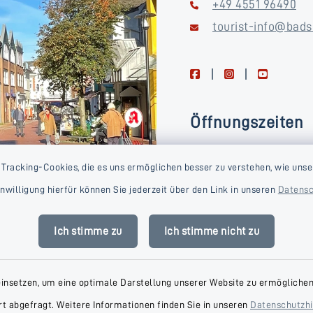
+49 4551 96490
tourist-info@bads
facebook
instagram
youtube
Öffnungszeiten
Montag, Dienstag, Donne
 Tracking-Cookies, die es uns ermöglichen besser zu verstehen, wie unse
Freitag
Einwilligung hierfür können Sie jederzeit über den Link in unseren
Datensc
09:00-16:00 Uhr
Mittwoch
Ich stimme zu
Ich stimme nicht zu
09:00-14:00 Uhr
einsetzen, um eine optimale Darstellung unserer Website zu ermöglichen.
t abgefragt. Weitere Informationen finden Sie in unseren
Datenschutzh