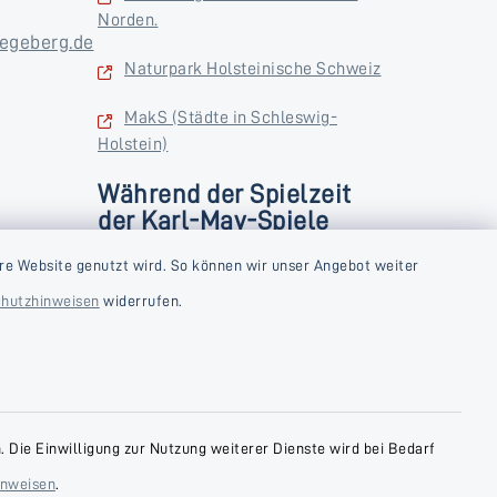
Norden.
egeberg.de
Naturpark Holsteinische Schweiz
MakS (Städte in Schleswig-
Holstein)
Während der Spielzeit
der Karl-May-Spiele
zusätzlich
rstag und
re Website genutzt wird. So können wir unser Angebot weiter
Donnerstag und Freitag
hutzhinweisen
widerrufen.
9:00-18:00 Uhr
Samstag
10:00-13:00 Uhr
 Die Einwilligung zur Nutzung weiterer Dienste wird bei Bedarf
inweisen
.