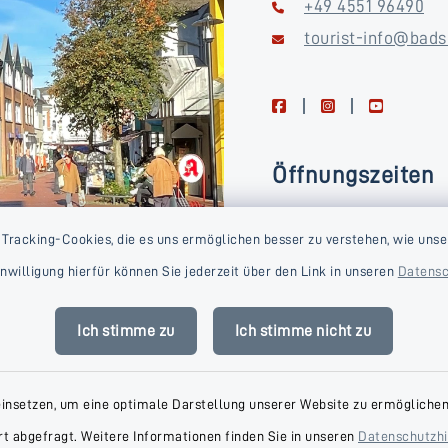
+49 4551 96490
tourist-info@bads
facebook
instagram
youtube
Öffnungszeiten
Montag, Dienstag, Donne
 Tracking-Cookies, die es uns ermöglichen besser zu verstehen, wie unse
Freitag
Einwilligung hierfür können Sie jederzeit über den Link in unseren
Datensc
09:00-16:00 Uhr
Mittwoch
Ich stimme zu
Ich stimme nicht zu
09:00-14:00 Uhr
einsetzen, um eine optimale Darstellung unserer Website zu ermöglichen.
t abgefragt. Weitere Informationen finden Sie in unseren
Datenschutzh