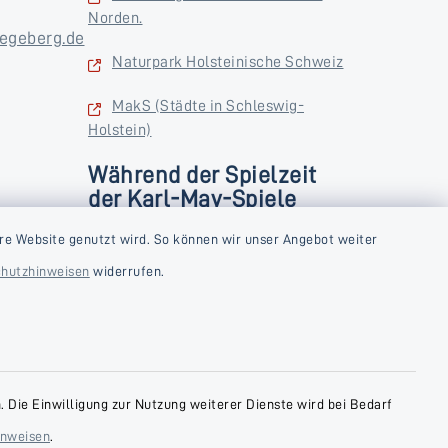
Norden.
egeberg.de
Naturpark Holsteinische Schweiz
MakS (Städte in Schleswig-
Holstein)
Während der Spielzeit
der Karl-May-Spiele
zusätzlich
rstag und
re Website genutzt wird. So können wir unser Angebot weiter
Donnerstag und Freitag
hutzhinweisen
widerrufen.
9:00-18:00 Uhr
Samstag
10:00-13:00 Uhr
 Die Einwilligung zur Nutzung weiterer Dienste wird bei Bedarf
inweisen
.