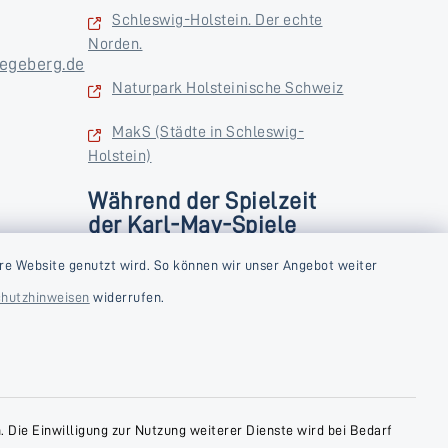
Schleswig-Holstein. Der echte
Norden.
egeberg.de
Naturpark Holsteinische Schweiz
MakS (Städte in Schleswig-
Holstein)
Während der Spielzeit
der Karl-May-Spiele
zusätzlich
rstag und
re Website genutzt wird. So können wir unser Angebot weiter
Donnerstag und Freitag
hutzhinweisen
widerrufen.
9:00-18:00 Uhr
Samstag
10:00-13:00 Uhr
 Die Einwilligung zur Nutzung weiterer Dienste wird bei Bedarf