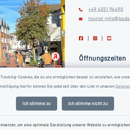
+49 4551 96490
tourist-info@bads
facebook
instagram
youtube
Öffnungszeiten
Montag, Dienstag, Donne
 Tracking-Cookies, die es uns ermöglichen besser zu verstehen, wie unse
Freitag
Einwilligung hierfür können Sie jederzeit über den Link in unseren
Datensc
09:00-16:00 Uhr
Mittwoch
Ich stimme zu
Ich stimme nicht zu
09:00-14:00 Uhr
einsetzen, um eine optimale Darstellung unserer Website zu ermöglichen.