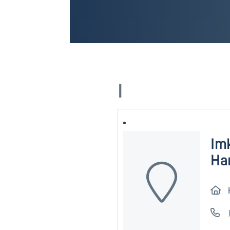
I
Im
Ham